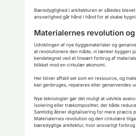
Bæredygtighed i arkitekturen er således blevet e
ansvarlighed går hånd i hånd for at skabe bygni
Materialernes revolution o
Udviklingen af nye byggematerialer og genanve
at revolutionere den måde, vi tænker byggeri på
kendetegnet ved et lineært forbrug af material
blikket mod en cirkulær økonomi.
Her bliver affald set som en ressource, og mater
kan genbruges, repareres eller genanvendes ud
Nye teknologier gør det muligt at udvikle ava
isolering eller trækompositter, der både reduc
Samtidig åbner digitalisering for mere præcis
Materialernes revolution og den cirkulære tilg
bæredygtige arkitektur, hvor ansvarligt forbrug