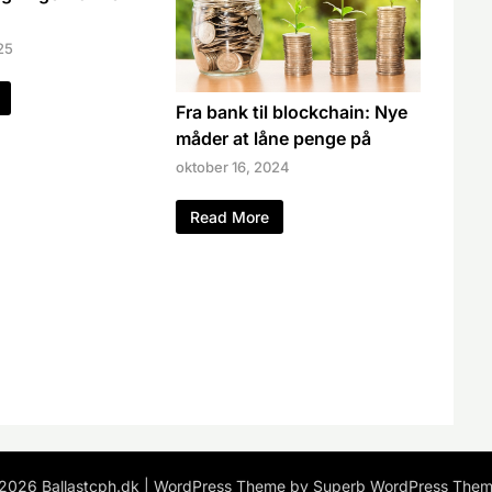
25
Fra bank til blockchain: Nye
måder at låne penge på
oktober 16, 2024
Read More
026 Ballastcph.dk
| WordPress Theme by
Superb WordPress Them