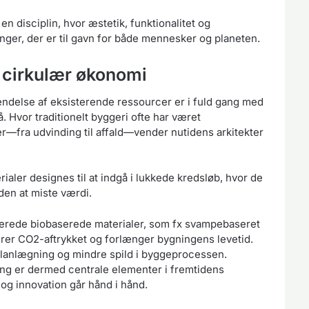
n disciplin, hvor æstetik, funktionalitet og
nger, der er til gavn for både mennesker og planeten.
g cirkulær økonomi
ndelse af eksisterende ressourcer er i fuld gang med
. Hvor traditionelt byggeri ofte har været
er—fra udvinding til affald—vender nutidens arkitekter
ialer designes til at indgå i lukkede kredsløb, hvor de
en at miste værdi.
ncerede biobaserede materialer, som fx svampebaseret
erer CO2-aftrykket og forlænger bygningens levetid.
 planlægning og mindre spild i byggeprocessen.
ang er dermed centrale elementer i fremtidens
 og innovation går hånd i hånd.