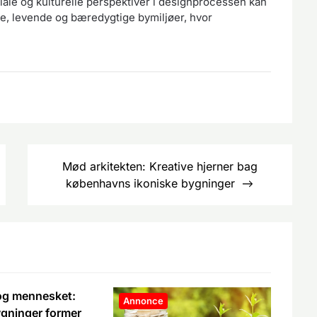
iale og kulturelle perspektiver i designprocessen kan
de, levende og bæredygtige bymiljøer, hvor
Mød arkitekten: Kreative hjerner bag
københavns ikoniske bygninger
 og mennesket:
Annonce
gninger former