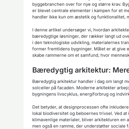
byggebranchen over for nye og større krav. By
er blevet centrale elementer i kampen for et 
handler ikke kun om æstetik og funktionalitet, 
I denne artikel undersøger vi, hvordan arkitekte
bæredygtige løsninger, der rækker langt ud ove
i den teknologiske udvikling, materialernes tra
former fremtidens bygninger. Målet er at give e
skabe rammerne om et samfund, hvor mennesker,
Bæredygtig arkitektur: Mer
Bæredygtig arkitektur handler i dag om langt me
solceller på facaden. Moderne arkitekter arbe
bygningens livscyklus, energiforbrug og indvir
Det betyder, at designprocessen ofte inkluderer he
lokal biodiversitet og beboernes trivsel. Ved a
klimavenlige materialer, bliver arkitekturen en
men også en ramme, der understøtter sociale fæ