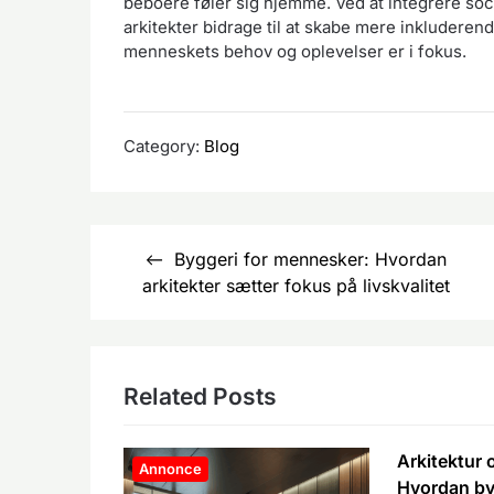
beboere føler sig hjemme. Ved at integrere soc
arkitekter bidrage til at skabe mere inkluderen
menneskets behov og oplevelser er i fokus.
Category:
Blog
Indlægsnavigation
Byggeri for mennesker: Hvordan
arkitekter sætter fokus på livskvalitet
Related Posts
Arkitektur
Annonce
Hvordan by