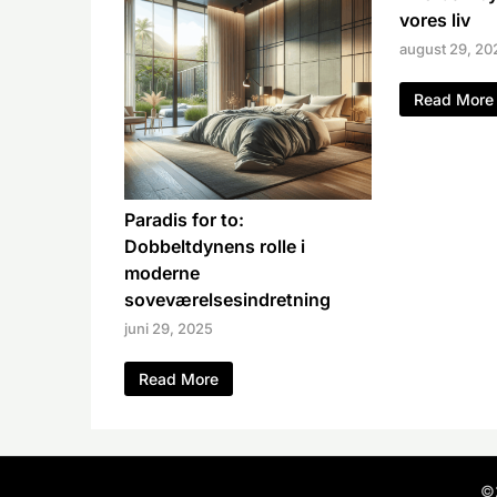
vores liv
august 29, 20
Read More
Paradis for to:
Dobbeltdynens rolle i
moderne
soveværelsesindretning
juni 29, 2025
Read More
©2