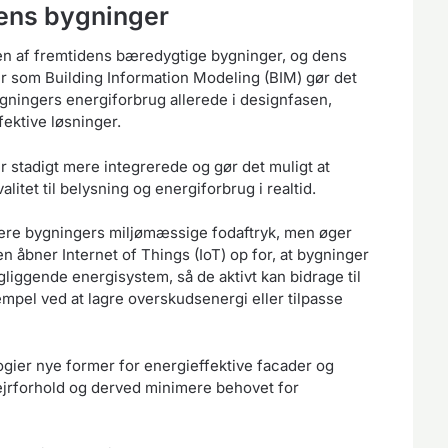
dens bygninger
ngen af fremtidens bæredygtige bygninger, og dens
er som Building Information Modeling (BIM) gør det
ygningers energiforbrug allerede i designfasen,
fektive løsninger.
r stadigt mere integrerede og gør det muligt at
alitet til belysning og energiforbrug i realtid.
ducere bygningers miljømæssige fodaftryk, men øger
 åbner Internet of Things (IoT) op for, at bygninger
ggende energisystem, så de aktivt kan bidrage til
mpel ved at lagre overskudsenergi eller tilpasse
gier nye former for energieffektive facader og
vejrforhold og derved minimere behovet for