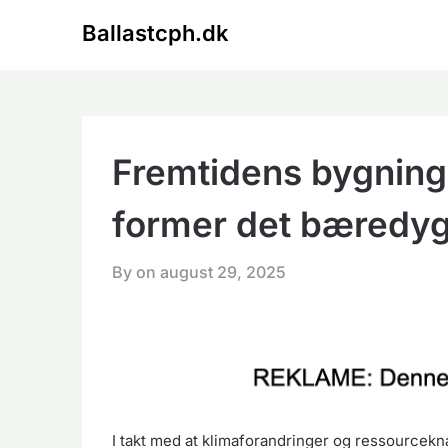
Skip
Ballastcph.dk
to
content
Fremtidens bygninge
former det bæredy
By on
august 29, 2025
I takt med at klimaforandringer og ressourcekn