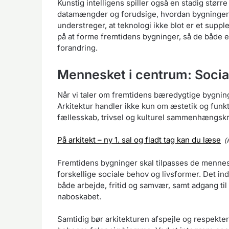
Kunstig intelligens spiller også en stadig større
datamængder og forudsige, hvordan bygninger b
understreger, at teknologi ikke blot er et sup
på at forme fremtidens bygninger, så de både e
forandring.
Mennesket i centrum: Social
Når vi taler om fremtidens bæredygtige bygnin
Arkitektur handler ikke kun om æstetik og fun
fællesskab, trivsel og kulturel sammenhængskr
På arkitekt – ny 1. sal og fladt tag kan du læse
Fremtidens bygninger skal tilpasses de mennesk
forskellige sociale behov og livsformer. Det in
både arbejde, fritid og samvær, samt adgang til
naboskabet.
Samtidig bør arkitekturen afspejle og respekter