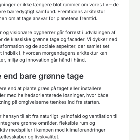
gninger er ikke længere blot rammer om vores liv – de
mere bæredygtigt samfund. Fremtidens arkitektur
men om at tage ansvar for planetens fremtid.
r og visionære bygherrer går forrest i udviklingen af
r de klassiske grønne tage og facader. Vi dykker ned
nsformation og de sociale aspekter, der samlet set
t indblik i, hvordan morgendagens arkitektur kan
 miljø og innovation går hånd i hånd.
e end bare grønne tage
re end at plante græs på taget eller installere
jder med helhedsorienterede løsninger, hvor både
kning på omgivelserne tænkes ind fra starten.
nsyn til alt fra naturligt lysindfald og ventilation til
t integrere grønne områder, fleksible rum og
 aktiv medspiller i kampen mod klimaforandringer –
llesskaber og livskvalitet.