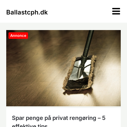
Skip
to
Ballastcph.dk
content
Annonce
Spar penge på privat rengøring – 5
effektive tips