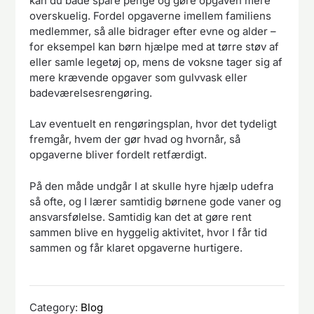
kan du både spare penge og gøre opgaven mere
overskuelig. Fordel opgaverne imellem familiens
medlemmer, så alle bidrager efter evne og alder –
for eksempel kan børn hjælpe med at tørre støv af
eller samle legetøj op, mens de voksne tager sig af
mere krævende opgaver som gulvvask eller
badeværelsesrengøring.
Lav eventuelt en rengøringsplan, hvor det tydeligt
fremgår, hvem der gør hvad og hvornår, så
opgaverne bliver fordelt retfærdigt.
På den måde undgår I at skulle hyre hjælp udefra
så ofte, og I lærer samtidig børnene gode vaner og
ansvarsfølelse. Samtidig kan det at gøre rent
sammen blive en hyggelig aktivitet, hvor I får tid
sammen og får klaret opgaverne hurtigere.
Category:
Blog