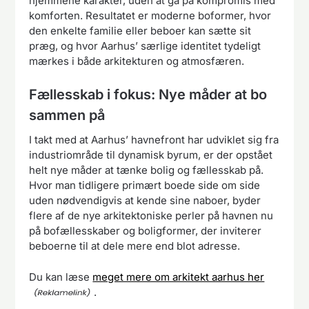
hjemmene karakter, uden at gå på kompromis med
komforten. Resultatet er moderne boformer, hvor
den enkelte familie eller beboer kan sætte sit
præg, og hvor Aarhus’ særlige identitet tydeligt
mærkes i både arkitekturen og atmosfæren.
Fællesskab i fokus: Nye måder at bo
sammen på
I takt med at Aarhus’ havnefront har udviklet sig fra
industriområde til dynamisk byrum, er der opstået
helt nye måder at tænke bolig og fællesskab på.
Hvor man tidligere primært boede side om side
uden nødvendigvis at kende sine naboer, byder
flere af de nye arkitektoniske perler på havnen nu
på bofællesskaber og boligformer, der inviterer
beboerne til at dele mere end blot adresse.
Du kan læse
meget mere om arkitekt aarhus her
.