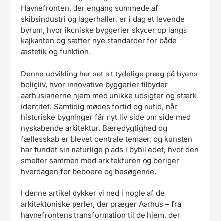
Havnefronten, der engang summede af
skibsindustri og lagerhaller, er i dag et levende
byrum, hvor ikoniske byggerier skyder op langs
kajkanten og sætter nye standarder for både
æstetik og funktion.
Denne udvikling har sat sit tydelige præg på byens
boligliv, hvor innovative byggerier tilbyder
aarhusianerne hjem med unikke udsigter og stærk
identitet. Samtidig mødes fortid og nutid, når
historiske bygninger får nyt liv side om side med
nyskabende arkitektur. Bæredygtighed og
fællesskab er blevet centrale temaer, og kunsten
har fundet sin naturlige plads i bybilledet, hvor den
smelter sammen med arkitekturen og beriger
hverdagen for beboere og besøgende.
I denne artikel dykker vi ned i nogle af de
arkitektoniske perler, der præger Aarhus – fra
havnefrontens transformation til de hjem, der