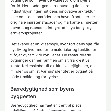
bygninger som levende vidnesbyrd om byens
fortid. Her møder gamle pakhuse og tidligere
industribygninger nutidens innovative arkitektur
side om side. I områder som havnefronten er de
originale murstensfacader og markante silhuetter
bevaret og nænsomt integreret i nye bolig- og
erhvervsprojekter.
Det skaber et unikt samspil, hvor fortidens sjæl får
nyt liv, og hvor moderne materialer og funktioner
tilføjer dynamik til bybilledet. De restaurerede
bygninger danner rammen om alt fra kreative
kontorfællesskaber til eksklusive lejligheder, og
minder os om, at Aarhus’ identitet er bygget på
både tradition og fornyelse.
Bæredygtighed som byens
byggesten
Bæredygtighed har fået en central plads i
udviklingen af Aarhus’ havnefront og de