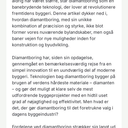
aldrig har været større, står diamantboring som en
banebrydende teknologi, der lover at revolutionere
fremtidens byggeri. Denne artikel dykker ned i,
hvordan diamantboring, med sin unikke
kombination af præcision og styrke, ikke blot
former vores nuværende bylandskaber, men også
baner vejen for nye muligheder inden for
konstruktion og byudvikling.
Diamantboring har, siden sin opdagelse,
gennemgået en bemærkelsesværdig rejse fra en
simpel innovation til en uundværlig del af moderne
byggeri. Teknologien bag diamantboring bygger på
brugen af verdens hårdeste materiale – diamanten
– og gør det muligt at klare selv de mest
udfordrende byggeprojekter med en hidtil uset
grad af nøjagtighed og effektivitet. Men hvad er
det, der gør diamantboring til det foretrukne valg i
dagens byggeindustri?
Fordelene ved diamantboring strækker sig langt ud