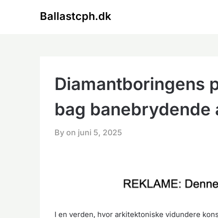
Skip
Ballastcph.dk
to
content
Diamantboringens p
bag banebrydende a
By on
juni 5, 2025
I en verden, hvor arkitektoniske vidundere kons