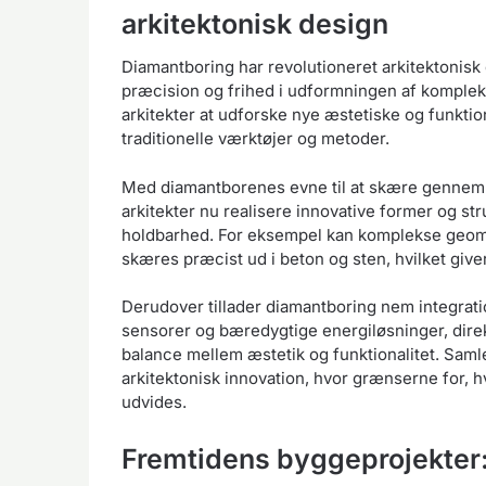
arkitektonisk design
Diamantboring har revolutioneret arkitektonisk 
præcision og frihed i udformningen af kompleks
arkitekter at udforske nye æstetiske og funktio
traditionelle værktøjer og metoder.
Med diamantborenes evne til at skære gennem d
arkitekter nu realisere innovative former og s
holdbarhed. For eksempel kan komplekse geom
skæres præcist ud i beton og sten, hvilket giver
Derudover tillader diamantboring nem integrati
sensorer og bæredygtige energiløsninger, direk
balance mellem æstetik og funktionalitet. Sam
arkitektonisk innovation, hvor grænserne for, h
udvides.
Fremtidens byggeprojekter: 