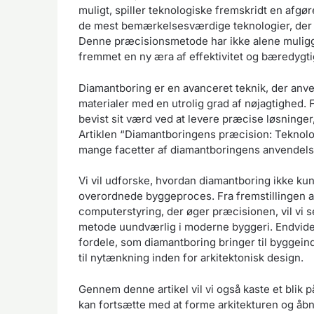
muligt, spiller teknologiske fremskridt en afgøre
de mest bemærkelsesværdige teknologier, der h
Denne præcisionsmetode har ikke alene muliggj
fremmet en ny æra af effektivitet og bæredygti
Diamantboring er en avanceret teknik, der anv
materialer med en utrolig grad af nøjagtighed. 
bevist sit værd ved at levere præcise løsninger,
Artiklen “Diamantboringens præcision: Teknolo
mange facetter af diamantboringens anvendels
Vi vil udforske, hvordan diamantboring ikke k
overordnede byggeproces. Fra fremstillingen af
computerstyring, der øger præcisionen, vil vi s
metode uundværlig i moderne byggeri. Endvide
fordele, som diamantboring bringer til byggeind
til nytænkning inden for arkitektonisk design.
Gennem denne artikel vil vi også kaste et blik
kan fortsætte med at forme arkitekturen og åb