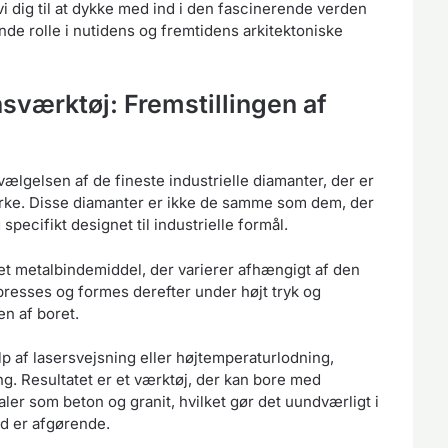
vi dig til at dykke med ind i den fascinerende verden
e rolle i nutidens og fremtidens arkitektoniske
nsværktøj: Fremstillingen af
lgelsen af de fineste industrielle diamanter, der er
yrke. Disse diamanter er ikke de samme som dem, der
pecifikt designet til industrielle formål.
t metalbindemiddel, der varierer afhængigt af den
resses og formes derefter under højt tryk og
n af boret.
 af lasersvejsning eller højtemperaturlodning,
g. Resultatet er et værktøj, der kan bore med
r som beton og granit, hvilket gør det uundværligt i
d er afgørende.