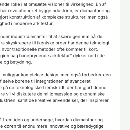
nde rolle i at omsætte visioner til virkelighed. En af
ar revolutioneret byggeindustrien, er diamantboring.
ort konstruktion af komplekse strukturer, men også
ghed i moderne arkitektur.
ender industridiamanter til at skære gennem hårde
Fra skyskrabere til ikoniske broer har denne teknologi
 hvor traditionelle metoder ofte kommer til kort.
gien bag banebrydende arkitektur” dykker ned i de
e og betydning.
un muliggør komplekse design, men også forbedrer den
 selve borene til integrationen af avanceret
e på de teknologiske fremskridt, der har gjort denne
re vil vi diskutere de miljømæssige og økonomiske
ustrien, samt de kreative anvendelser, der inspirerer
 på fremtiden og undersøge, hvordan diamantboring
ne døren til endnu mere innovative og bæredygtige