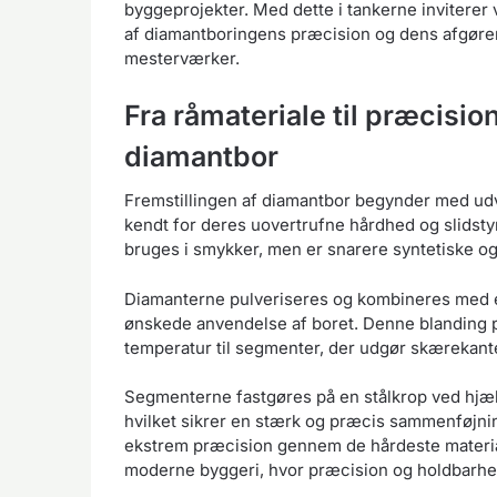
byggeprojekter. Med dette i tankerne inviterer 
af diamantboringens præcision og dens afgørend
mesterværker.
Fra råmateriale til præcisio
diamantbor
Fremstillingen af diamantbor begynder med udvæ
kendt for deres uovertrufne hårdhed og slidst
bruges i smykker, men er snarere syntetiske og s
Diamanterne pulveriseres og kombineres med e
ønskede anvendelse af boret. Denne blanding p
temperatur til segmenter, der udgør skærekante
Segmenterne fastgøres på en stålkrop ved hjælp
hvilket sikrer en stærk og præcis sammenføjnin
ekstrem præcision gennem de hårdeste materiale
moderne byggeri, hvor præcision og holdbarhe