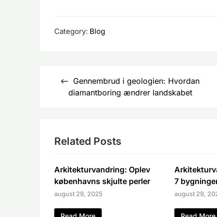
Category:
Blog
Indlægsnavigation
Gennembrud i geologien: Hvordan
diamantboring ændrer landskabet
Related Posts
Arkitekturvandring: Oplev
Arkitekturv
københavns skjulte perler
7 bygninger
august 29, 2025
august 29, 20
Read More
Read More