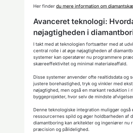
Her finder
du mere information om diamantskæ
Avanceret teknologi: Hvord
nøjagtigheden i diamantbor
I takt med at teknologien fortsætter med at udv
central rolle i at øge nøjagtigheden af diaman
systemer kan operatører nu programmere præci
skæreeffektivitet og minimal materialeaffald.
Disse systemer anvender ofte realtidsdata og 
justere borehastighed, tryk og vinkler med eks
nøjagtighed, men også en markant reduktion i ri
byggeprojekter, hvor selv de mindste afvigelse
Denne teknologiske integration muliggør også 
ressourcernes spild og øger holdbarheden af 
diamantboring kan arkitekter og ingeniører nu r
præcision og pålidelighed.