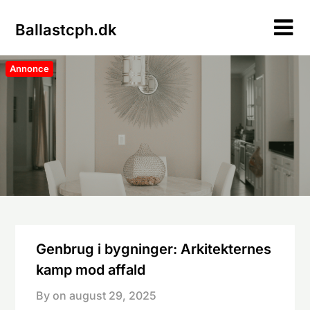
Skip
to
Ballastcph.dk
content
Annonce
Genbrug i bygninger: Arkitekternes
kamp mod affald
By on
august 29, 2025